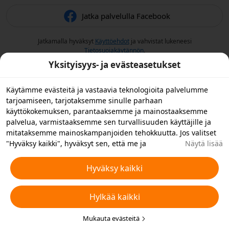
Jatka palvelulla Facebook
Jatkamalla hyväksyt
Käyttöehdot
ja vahvistat lukeneesi
Tietosuojakäytännön
.
Yksityisyys- ja evästeasetukset
Käytämme evästeitä ja vastaavia teknologioita palvelumme
tarjoamiseen, tarjotaksemme sinulle parhaan
käyttökokemuksen, parantaaksemme ja mainostaaksemme
palvelua, varmistaaksemme sen turvallisuuden käyttäjille ja
mitataksemme mainoskampanjoiden tehokkuutta. Jos valitset
"Hyväksy kaikki", hyväksyt sen, että me ja
Näytä lisää
yhteistyökumppanimme tallennamme evästeitä laitteellesi ja
käytämme laitteellasi vastaavia teknologioita
Hyväksy kaikki
mainontatarkoituksiin. Voit myös "hylätä kaikki" ei-
välttämättömät evästeet tai valita, minkä tyyppiset evästeet
Hylkää kaikki
haluat hyväksyä tai poistaa käytöstä napsauttamalla "Muokkaa
evästeitä" alla tai milloin tahansa tietosuoja-asetuksistasi.
Lisätietoja varten katso Temun
Mukauta evästeitä
Evästeitä ja vastaavia tekniikoita