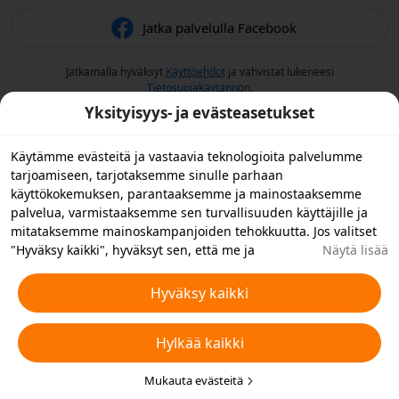
Jatka palvelulla Facebook
Jatkamalla hyväksyt
Käyttöehdot
ja vahvistat lukeneesi
Tietosuojakäytännön
.
Yksityisyys- ja evästeasetukset
Käytämme evästeitä ja vastaavia teknologioita palvelumme
tarjoamiseen, tarjotaksemme sinulle parhaan
käyttökokemuksen, parantaaksemme ja mainostaaksemme
palvelua, varmistaaksemme sen turvallisuuden käyttäjille ja
mitataksemme mainoskampanjoiden tehokkuutta. Jos valitset
"Hyväksy kaikki", hyväksyt sen, että me ja
Näytä lisää
yhteistyökumppanimme tallennamme evästeitä laitteellesi ja
käytämme laitteellasi vastaavia teknologioita
Hyväksy kaikki
mainontatarkoituksiin. Voit myös "hylätä kaikki" ei-
välttämättömät evästeet tai valita, minkä tyyppiset evästeet
Hylkää kaikki
haluat hyväksyä tai poistaa käytöstä napsauttamalla "Muokkaa
evästeitä" alla tai milloin tahansa tietosuoja-asetuksistasi.
Lisätietoja varten katso Temun
Mukauta evästeitä
Evästeitä ja vastaavia tekniikoita