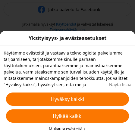
Jatka palvelulla Facebook
Jatkamalla hyväksyt
Käyttöehdot
ja vahvistat lukeneesi
Tietosuojakäytännön
.
Yksityisyys- ja evästeasetukset
Käytämme evästeitä ja vastaavia teknologioita palvelumme
tarjoamiseen, tarjotaksemme sinulle parhaan
käyttökokemuksen, parantaaksemme ja mainostaaksemme
palvelua, varmistaaksemme sen turvallisuuden käyttäjille ja
mitataksemme mainoskampanjoiden tehokkuutta. Jos valitset
"Hyväksy kaikki", hyväksyt sen, että me ja
Näytä lisää
yhteistyökumppanimme tallennamme evästeitä laitteellesi ja
käytämme laitteellasi vastaavia teknologioita
Hyväksy kaikki
mainontatarkoituksiin. Voit myös "hylätä kaikki" ei-
välttämättömät evästeet tai valita, minkä tyyppiset evästeet
Hylkää kaikki
haluat hyväksyä tai poistaa käytöstä napsauttamalla "Muokkaa
evästeitä" alla tai milloin tahansa tietosuoja-asetuksistasi.
Lisätietoja varten katso Temun
Mukauta evästeitä
Evästeitä ja vastaavia tekniikoita