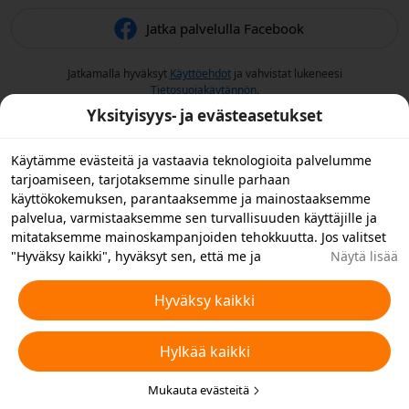
Jatka palvelulla Facebook
Jatkamalla hyväksyt
Käyttöehdot
ja vahvistat lukeneesi
Tietosuojakäytännön
.
Yksityisyys- ja evästeasetukset
Käytämme evästeitä ja vastaavia teknologioita palvelumme
tarjoamiseen, tarjotaksemme sinulle parhaan
käyttökokemuksen, parantaaksemme ja mainostaaksemme
palvelua, varmistaaksemme sen turvallisuuden käyttäjille ja
mitataksemme mainoskampanjoiden tehokkuutta. Jos valitset
"Hyväksy kaikki", hyväksyt sen, että me ja
Näytä lisää
yhteistyökumppanimme tallennamme evästeitä laitteellesi ja
käytämme laitteellasi vastaavia teknologioita
Hyväksy kaikki
mainontatarkoituksiin. Voit myös "hylätä kaikki" ei-
välttämättömät evästeet tai valita, minkä tyyppiset evästeet
Hylkää kaikki
haluat hyväksyä tai poistaa käytöstä napsauttamalla "Muokkaa
evästeitä" alla tai milloin tahansa tietosuoja-asetuksistasi.
Lisätietoja varten katso Temun
Mukauta evästeitä
Evästeitä ja vastaavia tekniikoita