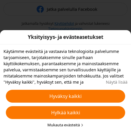
Jatka palvelulla Facebook
Jatkamalla hyväksyt
Käyttöehdot
ja vahvistat lukeneesi
Tietosuojakäytännön
.
Yksityisyys- ja evästeasetukset
Käytämme evästeitä ja vastaavia teknologioita palvelumme
tarjoamiseen, tarjotaksemme sinulle parhaan
käyttökokemuksen, parantaaksemme ja mainostaaksemme
palvelua, varmistaaksemme sen turvallisuuden käyttäjille ja
mitataksemme mainoskampanjoiden tehokkuutta. Jos valitset
"Hyväksy kaikki", hyväksyt sen, että me ja
Näytä lisää
yhteistyökumppanimme tallennamme evästeitä laitteellesi ja
käytämme laitteellasi vastaavia teknologioita
Hyväksy kaikki
mainontatarkoituksiin. Voit myös "hylätä kaikki" ei-
välttämättömät evästeet tai valita, minkä tyyppiset evästeet
Hylkää kaikki
haluat hyväksyä tai poistaa käytöstä napsauttamalla "Muokkaa
evästeitä" alla tai milloin tahansa tietosuoja-asetuksistasi.
Lisätietoja varten katso Temun
Mukauta evästeitä
Evästeitä ja vastaavia tekniikoita