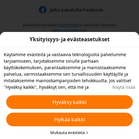
Jatka palvelulla Facebook
Jatkamalla hyväksyt
Käyttöehdot
ja vahvistat lukeneesi
Tietosuojakäytännön
.
Yksityisyys- ja evästeasetukset
Käytämme evästeitä ja vastaavia teknologioita palvelumme
tarjoamiseen, tarjotaksemme sinulle parhaan
käyttökokemuksen, parantaaksemme ja mainostaaksemme
palvelua, varmistaaksemme sen turvallisuuden käyttäjille ja
mitataksemme mainoskampanjoiden tehokkuutta. Jos valitset
"Hyväksy kaikki", hyväksyt sen, että me ja
Näytä lisää
yhteistyökumppanimme tallennamme evästeitä laitteellesi ja
käytämme laitteellasi vastaavia teknologioita
Hyväksy kaikki
mainontatarkoituksiin. Voit myös "hylätä kaikki" ei-
välttämättömät evästeet tai valita, minkä tyyppiset evästeet
Hylkää kaikki
haluat hyväksyä tai poistaa käytöstä napsauttamalla "Muokkaa
evästeitä" alla tai milloin tahansa tietosuoja-asetuksistasi.
Lisätietoja varten katso Temun
Mukauta evästeitä
Evästeitä ja vastaavia tekniikoita