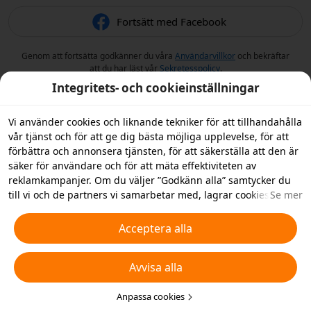
Fortsätt med Facebook
Genom att fortsätta godkänner du våra
Användarvillkor
och bekräftar
att du har läst vår
Sekretesspolicy
.
Integritets- och cookieinställningar
Vi använder cookies och liknande tekniker för att tillhandahålla
vår tjänst och för att ge dig bästa möjliga upplevelse, för att
förbättra och annonsera tjänsten, för att säkerställa att den är
säker för användare och för att mäta effektiviteten av
reklamkampanjer. Om du väljer ”Godkänn alla” samtycker du
till vi och de partners vi samarbetar med, lagrar cookies och
Se mer
liknande tekniker på din enhet i reklamsyfte. Du kan också
”Avvisa alla” icke-nödvändiga cookies och du kan välja vilka
Acceptera alla
typer av cookies du vill acceptera eller inaktivera genom att
klicka på ”Anpassa cookies” nedan, eller när som helst ändra
Avvisa alla
detta i dina sekretessinställningar. Vi samlar inte in cookies för
spårningsändamål i iOS-appen. För mer information, se vår
policy för
cookies och liknande tekniker
Anpassa cookies
.