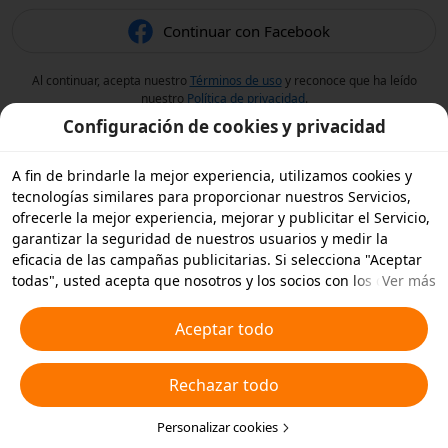
Continuar con Facebook
Al continuar, acepta nuestro
Términos de uso
y reconoce que ha leído
nuestro
Política de privacidad
.
Configuración de cookies y privacidad
A fin de brindarle la mejor experiencia, utilizamos cookies y
tecnologías similares para proporcionar nuestros Servicios,
ofrecerle la mejor experiencia, mejorar y publicitar el Servicio,
garantizar la seguridad de nuestros usuarios y medir la
eficacia de las campañas publicitarias. Si selecciona "Aceptar
todas", usted acepta que nosotros y los socios con los que
Ver más
trabajamos, almacenemos cookies y tecnologías similares en
su dispositivo con fines publicitarios. También puede
Aceptar todo
"Rechazar todas" las cookies no esenciales o elegir qué tipos
de cookies desea aceptar o desactivar haciendo clic en
Rechazar todo
"Personalizar cookies" a continuación, o en cualquier momento
en su configuración de privacidad. Para obtener más detalles,
consulte nuestra
Política de cookies y tecnologías similares
Personalizar cookies
.