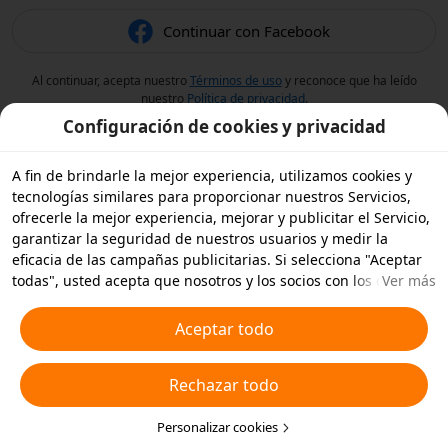
Continuar con Facebook
Al continuar, acepta nuestro
Términos de uso
y reconoce que ha leído
nuestro
Política de privacidad
.
Configuración de cookies y privacidad
A fin de brindarle la mejor experiencia, utilizamos cookies y
tecnologías similares para proporcionar nuestros Servicios,
ofrecerle la mejor experiencia, mejorar y publicitar el Servicio,
garantizar la seguridad de nuestros usuarios y medir la
eficacia de las campañas publicitarias. Si selecciona "Aceptar
todas", usted acepta que nosotros y los socios con los que
Ver más
trabajamos, almacenemos cookies y tecnologías similares en
su dispositivo con fines publicitarios. También puede
Aceptar todo
"Rechazar todas" las cookies no esenciales o elegir qué tipos
de cookies desea aceptar o desactivar haciendo clic en
Rechazar todo
"Personalizar cookies" a continuación, o en cualquier momento
en su configuración de privacidad. Para obtener más detalles,
consulte nuestra
Política de cookies y tecnologías similares
Personalizar cookies
.