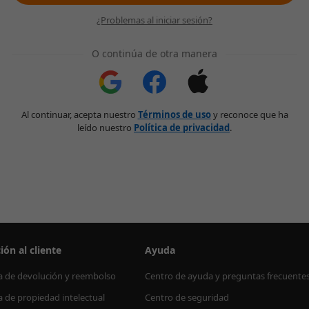
¿Problemas al iniciar sesión?
O continúa de otra manera
Al continuar, acepta nuestro
Términos de uso
y reconoce que ha
leído nuestro
Política de privacidad
.
ión al cliente
Ayuda
ca de devolución y reembolso
Centro de ayuda y preguntas frecuente
ca de propiedad intelectual
Centro de seguridad