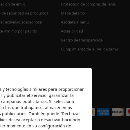
ación de envío
Protección de compras de Temu
s de seguridad de productos
Mapa del sitio
ar actividad sospechosa
Asóciate a Temu
te mínimo por pedido
Accesibilidad
Centro de transparencia
Cumplimiento de la RAP de Temu
es y tecnologías similares para proporcionar
 y publicitar el Servicio, garantizar la
 campañas publicitarias. Si selecciona
Aceptamos
 con los que trabajamos, almacenemos
es publicitarios. También puede "Rechazar
okies desea aceptar o desactivar haciendo
quier momento en su configuración de