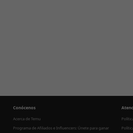
Conócenos
Atenc
Acerca de Temu
Políti
Programa de Afiliados e Influencers: Únete para ganar
Políti