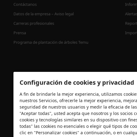
Contáctanos
Inform
Datos de la empresa – Aviso legal
Alerta
Carreras profesionales
Report
Prensa
Impor
Programa de plantación de árboles Temu
Configuración de cookies y privacidad
A fin de brindarle la mejor experiencia, utilizamos cooki
nuestros Servicios, ofrecerle la mejor experiencia, mejorar
Certificación de seguridad
seguridad de nuestros usuarios y medir la eficacia de las
"Aceptar todas", usted acepta que nosotros y los socios
cookies y tecnologías similares en su dispositivo con fin
todas" las cookies no esenciales o elegir qué tipos de co
clic en "Personalizar cookies" a continuación, o en cual