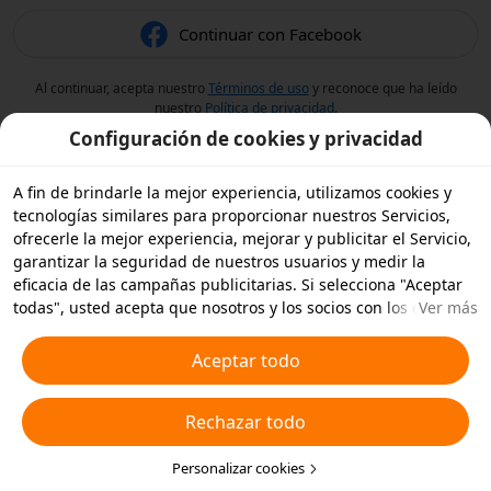
Continuar con Facebook
Al continuar, acepta nuestro
Términos de uso
y reconoce que ha leído
nuestro
Política de privacidad
.
Configuración de cookies y privacidad
A fin de brindarle la mejor experiencia, utilizamos cookies y
tecnologías similares para proporcionar nuestros Servicios,
ofrecerle la mejor experiencia, mejorar y publicitar el Servicio,
garantizar la seguridad de nuestros usuarios y medir la
eficacia de las campañas publicitarias. Si selecciona "Aceptar
todas", usted acepta que nosotros y los socios con los que
Ver más
trabajamos, almacenemos cookies y tecnologías similares en
su dispositivo con fines publicitarios. También puede
Aceptar todo
"Rechazar todas" las cookies no esenciales o elegir qué tipos
de cookies desea aceptar o desactivar haciendo clic en
Rechazar todo
"Personalizar cookies" a continuación, o en cualquier momento
en su configuración de privacidad. Para obtener más detalles,
consulte nuestra
Política de cookies y tecnologías similares
Personalizar cookies
.