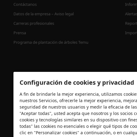
Contáctanos
Inform
Datos de la empresa – Aviso legal
Alerta
Carreras profesionales
Report
Prensa
Impor
Programa de plantación de árboles Temu
Configuración de cookies y privacidad
A fin de brindarle la mejor experiencia, utilizamos cooki
nuestros Servicios, ofrecerle la mejor experiencia, mejorar
Certificación de seguridad
seguridad de nuestros usuarios y medir la eficacia de las
"Aceptar todas", usted acepta que nosotros y los socios
cookies y tecnologías similares en su dispositivo con fin
todas" las cookies no esenciales o elegir qué tipos de co
clic en "Personalizar cookies" a continuación, o en cual