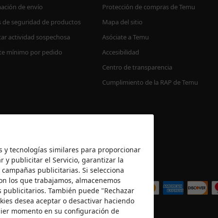
ación de envío
Protección de compras de Temu
s de seguridad de productos
Mapa del sitio
ar actividad sospechosa
Asóciate a Temu
te mínimo por pedido
Accesibilidad
Centro de transparencia
Cumplimiento de la RAP de Temu
es y tecnologías similares para proporcionar
 y publicitar el Servicio, garantizar la
 campañas publicitarias. Si selecciona
Aceptamos
 con los que trabajamos, almacenemos
es publicitarios. También puede "Rechazar
okies desea aceptar o desactivar haciendo
quier momento en su configuración de