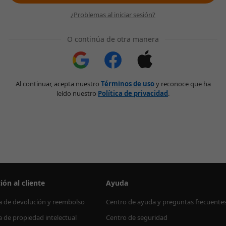
¿Problemas al iniciar sesión?
O continúa de otra manera
Al continuar, acepta nuestro
Términos de uso
y reconoce que ha
leído nuestro
Política de privacidad
.
ión al cliente
Ayuda
ca de devolución y reembolso
Centro de ayuda y preguntas frecuente
ca de propiedad intelectual
Centro de seguridad