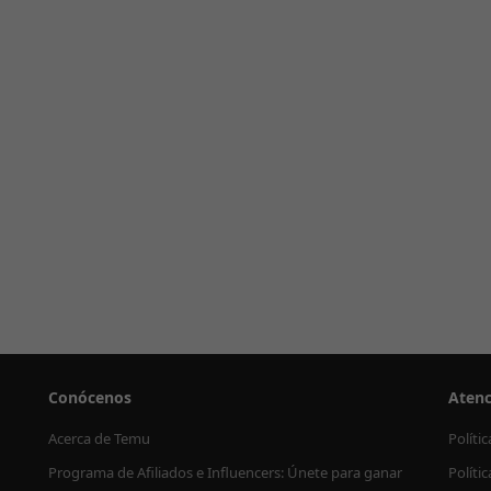
Conócenos
Atenc
Acerca de Temu
Políti
Programa de Afiliados e Influencers: Únete para ganar
Políti