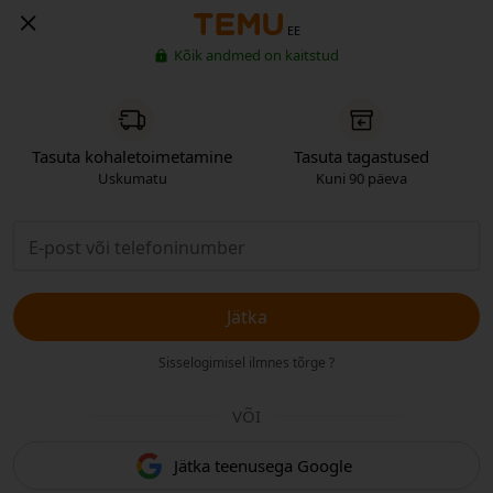
EE
Kõik andmed on kaitstud
Tasuta kohaletoimetamine
Tasuta tagastused
Uskumatu
Kuni 90 päeva
Jätka
Sisselogimisel ilmnes tõrge ?
VÕI
Jätka teenusega Google