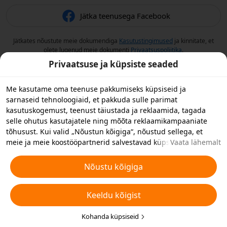
Jätka teenusega Facebook
Jätkates nõustute meie dokumendiga
Kasutustingimused
ja kinnitate, et
olete lugenud meie dokumenti
Privaatsuspoliitika
.
Privaatsuse ja küpsiste seaded
Me kasutame oma teenuse pakkumiseks küpsiseid ja
sarnaseid tehnoloogiaid, et pakkuda sulle parimat
kasutuskogemust, teenust täiustada ja reklaamida, tagada
selle ohutus kasutajatele ning mõõta reklaamikampaaniate
tõhusust. Kui valid „Nõustun kõigiga“, nõustud sellega, et
meie ja meie koostööpartnerid salvestavad küpsiseid ja
Vaata lähemalt
sarnaseid tehnoloogiaid reklaami eesmärkidel sinu
seadmesse. Samuti saad valida „Keeldun kõigist“, et keelduda
Nõustu kõigiga
mitteolulistest küpsistest, või valida allpool või oma
privaatsusseadetes „Kohanda küpsiseid”, et valida millist tüüpi
Keeldu kõigist
küpsiseid soovite vastu võtta või keelata. Täiendavate
üksikasjade jaoks vaata
Küpsiste ja muu sarnase tehnoloogia
eeskirju
.
Kohanda küpsiseid