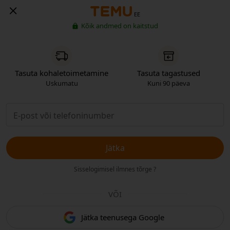
EE
Kõik andmed on kaitstud
Tasuta kohaletoimetamine
Tasuta tagastused
Uskumatu
Kuni 90 päeva
Jätka
Sisselogimisel ilmnes tõrge ?
VÕI
Jätka teenusega Google