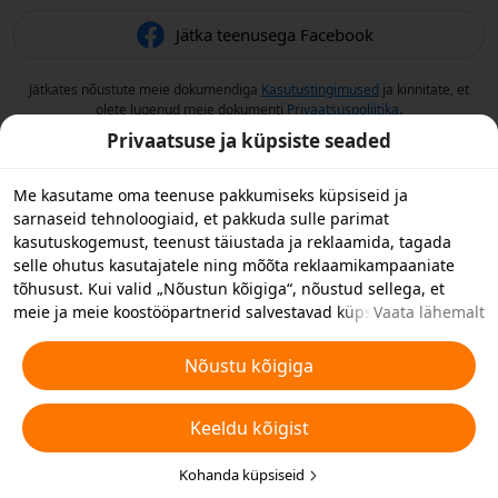
Jätka teenusega Facebook
Jätkates nõustute meie dokumendiga
Kasutustingimused
ja kinnitate, et
olete lugenud meie dokumenti
Privaatsuspoliitika
.
Privaatsuse ja küpsiste seaded
Me kasutame oma teenuse pakkumiseks küpsiseid ja
sarnaseid tehnoloogiaid, et pakkuda sulle parimat
kasutuskogemust, teenust täiustada ja reklaamida, tagada
selle ohutus kasutajatele ning mõõta reklaamikampaaniate
tõhusust. Kui valid „Nõustun kõigiga“, nõustud sellega, et
meie ja meie koostööpartnerid salvestavad küpsiseid ja
Vaata lähemalt
sarnaseid tehnoloogiaid reklaami eesmärkidel sinu
seadmesse. Samuti saad valida „Keeldun kõigist“, et keelduda
Nõustu kõigiga
mitteolulistest küpsistest, või valida allpool või oma
privaatsusseadetes „Kohanda küpsiseid”, et valida millist tüüpi
Keeldu kõigist
küpsiseid soovite vastu võtta või keelata. Täiendavate
üksikasjade jaoks vaata
Küpsiste ja muu sarnase tehnoloogia
eeskirju
.
Kohanda küpsiseid