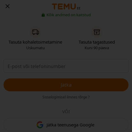
EE
Kõik andmed on kaitstud
Tasuta kohaletoimetamine
Tasuta tagastused
Uskumatu
Kuni 90 päeva
Jätka
Sisselogimisel ilmnes tõrge ?
VÕI
Jätka teenusega Google