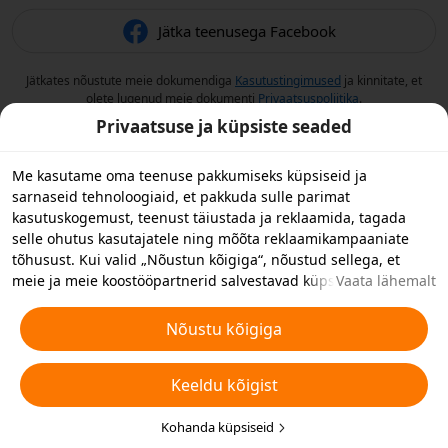
Jätka teenusega Facebook
Jätkates nõustute meie dokumendiga
Kasutustingimused
ja kinnitate, et
olete lugenud meie dokumenti
Privaatsuspoliitika
.
Privaatsuse ja küpsiste seaded
Me kasutame oma teenuse pakkumiseks küpsiseid ja
sarnaseid tehnoloogiaid, et pakkuda sulle parimat
kasutuskogemust, teenust täiustada ja reklaamida, tagada
selle ohutus kasutajatele ning mõõta reklaamikampaaniate
tõhusust. Kui valid „Nõustun kõigiga“, nõustud sellega, et
meie ja meie koostööpartnerid salvestavad küpsiseid ja
Vaata lähemalt
sarnaseid tehnoloogiaid reklaami eesmärkidel sinu
seadmesse. Samuti saad valida „Keeldun kõigist“, et keelduda
Nõustu kõigiga
mitteolulistest küpsistest, või valida allpool või oma
privaatsusseadetes „Kohanda küpsiseid”, et valida millist tüüpi
Keeldu kõigist
küpsiseid soovite vastu võtta või keelata. Täiendavate
üksikasjade jaoks vaata
Küpsiste ja muu sarnase tehnoloogia
eeskirju
.
Kohanda küpsiseid