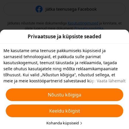
Jätka teenusega Facebook
Jätkates nõustute meie dokumendiga
Kasutustingimused
ja kinnitate, et
olete lugenud meie dokumenti
Privaatsuspoliitika
.
Privaatsuse ja küpsiste seaded
Me kasutame oma teenuse pakkumiseks küpsiseid ja
sarnaseid tehnoloogiaid, et pakkuda sulle parimat
kasutuskogemust, teenust täiustada ja reklaamida, tagada
selle ohutus kasutajatele ning mõõta reklaamikampaaniate
tõhusust. Kui valid „Nõustun kõigiga“, nõustud sellega, et
meie ja meie koostööpartnerid salvestavad küpsiseid ja
Vaata lähemalt
sarnaseid tehnoloogiaid reklaami eesmärkidel sinu
seadmesse. Samuti saad valida „Keeldun kõigist“, et keelduda
Nõustu kõigiga
mitteolulistest küpsistest, või valida allpool või oma
privaatsusseadetes „Kohanda küpsiseid”, et valida millist tüüpi
Keeldu kõigist
küpsiseid soovite vastu võtta või keelata. Täiendavate
üksikasjade jaoks vaata
Küpsiste ja muu sarnase tehnoloogia
eeskirju
.
Kohanda küpsiseid