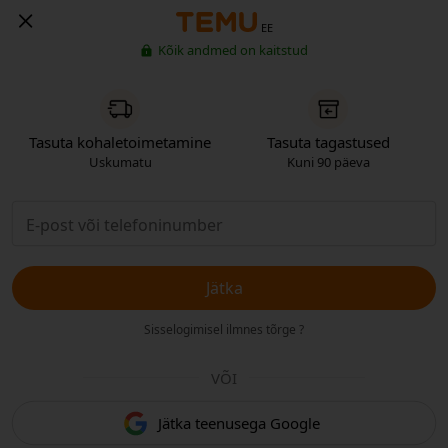
EE
Kõik andmed on kaitstud
Tasuta kohaletoimetamine
Tasuta tagastused
Uskumatu
Kuni 90 päeva
Jätka
Sisselogimisel ilmnes tõrge ?
VÕI
Jätka teenusega Google