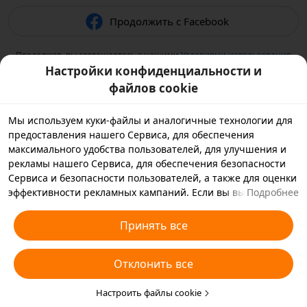
Продолжить с Facebook
Продолжая, вы соглашаетесь с нашими
Условиями использования
и подтверждаете, что прочитали нашу
Политику
Настройки конфиденциальности и
конфиденциальности
.
файлов cookie
Мы используем куки-файлы и аналогичные технологии для
предоставления нашего Сервиса, для обеспечения
максимального удобства пользователей, для улучшения и
рекламы нашего Сервиса, для обеспечения безопасности
Сервиса и безопасности пользователей, а также для оценки
эффективности рекламных кампаний. Если вы выбираете
Подробнее
«Принять все», вы соглашаетесь с тем, что мы и партнеры,
с которыми мы работаем, будем хранить куки-файлы и
Принять все
использовать аналогичные технологии на вашем
устройстве в рекламных целях. Вы также можете выбрать
Отклонить все
«Отклонить все», чтобы отклонить все необязательные
куки-файлы, или выбрать, какие типы куки-файлов
необходимо принять или отклонить. Для этого нажмите
Настроить файлы cookie