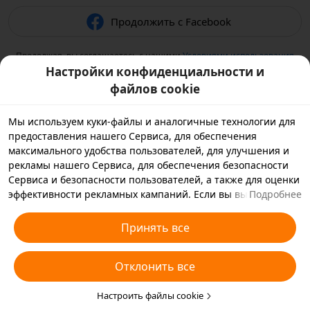
Продолжить с Facebook
Продолжая, вы соглашаетесь с нашими
Условиями использования
и подтверждаете, что прочитали нашу
Политику
Настройки конфиденциальности и
конфиденциальности
.
файлов cookie
Мы используем куки-файлы и аналогичные технологии для
предоставления нашего Сервиса, для обеспечения
максимального удобства пользователей, для улучшения и
рекламы нашего Сервиса, для обеспечения безопасности
Сервиса и безопасности пользователей, а также для оценки
эффективности рекламных кампаний. Если вы выбираете
Подробнее
«Принять все», вы соглашаетесь с тем, что мы и партнеры,
с которыми мы работаем, будем хранить куки-файлы и
Принять все
использовать аналогичные технологии на вашем
устройстве в рекламных целях. Вы также можете выбрать
Отклонить все
«Отклонить все», чтобы отклонить все необязательные
куки-файлы, или выбрать, какие типы куки-файлов
необходимо принять или отклонить. Для этого нажмите
Настроить файлы cookie