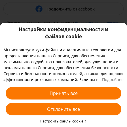
Продолжить с Facebook
Продолжая, вы соглашаетесь с нашими
Условиями использования
и подтверждаете, что прочитали нашу
Политику
Настройки конфиденциальности и
конфиденциальности
.
файлов cookie
Мы используем куки-файлы и аналогичные технологии для
предоставления нашего Сервиса, для обеспечения
максимального удобства пользователей, для улучшения и
рекламы нашего Сервиса, для обеспечения безопасности
Сервиса и безопасности пользователей, а также для оценки
эффективности рекламных кампаний. Если вы выбираете
Подробнее
«Принять все», вы соглашаетесь с тем, что мы и партнеры,
с которыми мы работаем, будем хранить куки-файлы и
Принять все
использовать аналогичные технологии на вашем
устройстве в рекламных целях. Вы также можете выбрать
Отклонить все
«Отклонить все», чтобы отклонить все необязательные
куки-файлы, или выбрать, какие типы куки-файлов
необходимо принять или отклонить. Для этого нажмите
Настроить файлы cookie