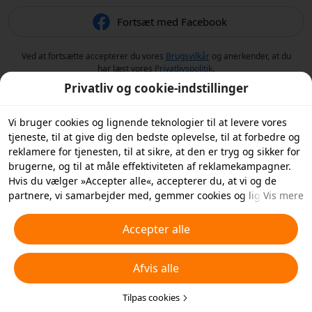
Fortsæt med Facebook
Ved at fortsætte accepterer du vores
Brugsvilkår
og anerkender, at du
har læst vores
Privatlivspolitik
.
Privatliv og cookie-indstillinger
Vi bruger cookies og lignende teknologier til at levere vores
tjeneste, til at give dig den bedste oplevelse, til at forbedre og
reklamere for tjenesten, til at sikre, at den er tryg og sikker for
brugerne, og til at måle effektiviteten af reklamekampagner.
Hvis du vælger »Accepter alle«, accepterer du, at vi og de
partnere, vi samarbejder med, gemmer cookies og lignende
Vis mere
teknologier på din enhed til reklameformål. Du kan også
»Afvise alle« ikke-essentielle cookies eller vælge, hvilke typer
Accepter alle
cookies du vil acceptere eller deaktivere, ved at klikke på
»Tilpas cookies« nedenfor eller når som helst i dine
Afvis alle
privatlivsindstillinger. For flere detaljer, se vores
Politik for
cookies og lignende teknologier
.
Tilpas cookies