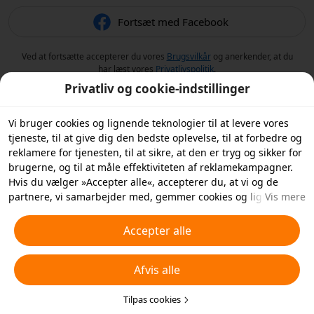
Fortsæt med Facebook
Ved at fortsætte accepterer du vores
Brugsvilkår
og anerkender, at du
har læst vores
Privatlivspolitik
.
Privatliv og cookie-indstillinger
Vi bruger cookies og lignende teknologier til at levere vores
tjeneste, til at give dig den bedste oplevelse, til at forbedre og
reklamere for tjenesten, til at sikre, at den er tryg og sikker for
brugerne, og til at måle effektiviteten af reklamekampagner.
Hvis du vælger »Accepter alle«, accepterer du, at vi og de
partnere, vi samarbejder med, gemmer cookies og lignende
Vis mere
teknologier på din enhed til reklameformål. Du kan også
»Afvise alle« ikke-essentielle cookies eller vælge, hvilke typer
Accepter alle
cookies du vil acceptere eller deaktivere, ved at klikke på
»Tilpas cookies« nedenfor eller når som helst i dine
Afvis alle
privatlivsindstillinger. For flere detaljer, se vores
Politik for
cookies og lignende teknologier
.
Tilpas cookies