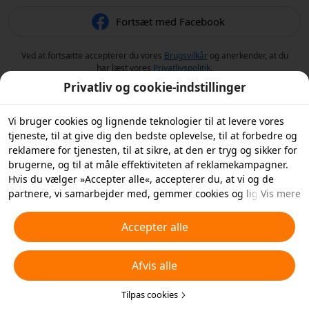
Fortsæt med Facebook
Ved at fortsætte accepterer du vores
Brugsvilkår
og anerkender, at du
har læst vores
Privatlivspolitik
.
Privatliv og cookie-indstillinger
Vi bruger cookies og lignende teknologier til at levere vores
tjeneste, til at give dig den bedste oplevelse, til at forbedre og
reklamere for tjenesten, til at sikre, at den er tryg og sikker for
brugerne, og til at måle effektiviteten af reklamekampagner.
Hvis du vælger »Accepter alle«, accepterer du, at vi og de
partnere, vi samarbejder med, gemmer cookies og lignende
Vis mere
teknologier på din enhed til reklameformål. Du kan også
»Afvise alle« ikke-essentielle cookies eller vælge, hvilke typer
Accepter alle
cookies du vil acceptere eller deaktivere, ved at klikke på
»Tilpas cookies« nedenfor eller når som helst i dine
Afvis alle
privatlivsindstillinger. For flere detaljer, se vores
Politik for
cookies og lignende teknologier
.
Tilpas cookies