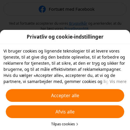
Fortsæt med Facebook
Ved at fortsætte accepterer du vores
Brugsvilkår
og anerkender, at du
har læst vores
Privatlivspolitik
.
Privatliv og cookie-indstillinger
Vi bruger cookies og lignende teknologier til at levere vores
tjeneste, til at give dig den bedste oplevelse, til at forbedre og
reklamere for tjenesten, til at sikre, at den er tryg og sikker for
brugerne, og til at måle effektiviteten af reklamekampagner.
Hvis du vælger »Accepter alle«, accepterer du, at vi og de
partnere, vi samarbejder med, gemmer cookies og lignende
Vis mere
teknologier på din enhed til reklameformål. Du kan også
»Afvise alle« ikke-essentielle cookies eller vælge, hvilke typer
Accepter alle
cookies du vil acceptere eller deaktivere, ved at klikke på
»Tilpas cookies« nedenfor eller når som helst i dine
Afvis alle
privatlivsindstillinger. For flere detaljer, se vores
Politik for
cookies og lignende teknologier
.
Tilpas cookies