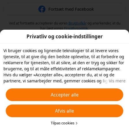
Fortsæt med Facebook
Ved at fortsætte accepterer du vores
Brugsvilkår
og anerkender, at du
har læst vores
Privatlivspolitik
.
Privatliv og cookie-indstillinger
Vi bruger cookies og lignende teknologier til at levere vores
tjeneste, til at give dig den bedste oplevelse, til at forbedre og
reklamere for tjenesten, til at sikre, at den er tryg og sikker for
brugerne, og til at måle effektiviteten af reklamekampagner.
Hvis du vælger »Accepter alle«, accepterer du, at vi og de
partnere, vi samarbejder med, gemmer cookies og lignende
Vis mere
teknologier på din enhed til reklameformål. Du kan også
»Afvise alle« ikke-essentielle cookies eller vælge, hvilke typer
Accepter alle
cookies du vil acceptere eller deaktivere, ved at klikke på
»Tilpas cookies« nedenfor eller når som helst i dine
Afvis alle
privatlivsindstillinger. For flere detaljer, se vores
Politik for
cookies og lignende teknologier
.
Tilpas cookies