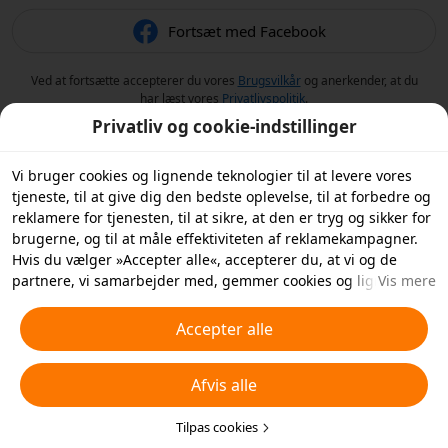
Fortsæt med Facebook
Ved at fortsætte accepterer du vores
Brugsvilkår
og anerkender, at du
har læst vores
Privatlivspolitik
.
Privatliv og cookie-indstillinger
Vi bruger cookies og lignende teknologier til at levere vores
tjeneste, til at give dig den bedste oplevelse, til at forbedre og
reklamere for tjenesten, til at sikre, at den er tryg og sikker for
brugerne, og til at måle effektiviteten af reklamekampagner.
Hvis du vælger »Accepter alle«, accepterer du, at vi og de
partnere, vi samarbejder med, gemmer cookies og lignende
Vis mere
teknologier på din enhed til reklameformål. Du kan også
»Afvise alle« ikke-essentielle cookies eller vælge, hvilke typer
Accepter alle
cookies du vil acceptere eller deaktivere, ved at klikke på
»Tilpas cookies« nedenfor eller når som helst i dine
Afvis alle
privatlivsindstillinger. For flere detaljer, se vores
Politik for
cookies og lignende teknologier
.
Tilpas cookies