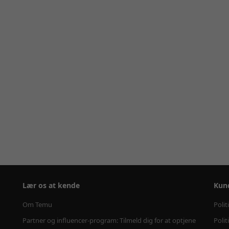
Lær os at kende
Kun
Om Temu
Polit
Partner og influencer-program: Tilmeld dig for at optjene
Polit