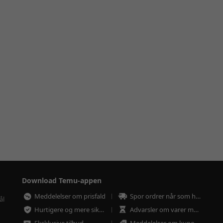
Download Temu-appen
Meddelelser om prisfald
Spor ordrer når som helst
ål
Hurtigere og mere sikker betaling
Advarsler om varer med lav lagerbeholdning