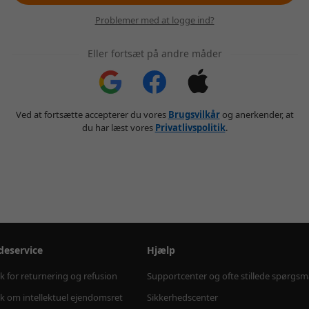
Problemer med at logge ind?
Eller fortsæt på andre måder
Ved at fortsætte accepterer du vores
Brugsvilkår
og anerkender, at
du har læst vores
Privatlivspolitik
.
deservice
Hjælp
ik for returnering og refusion
Supportcenter og ofte stillede spørgsm
ik om intellektuel ejendomsret
Sikkerhedscenter