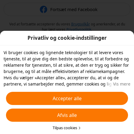
Fortsæt med Facebook
Ved at fortsætte accepterer du vores
Brugsvilkår
og anerkender, at du
har læst vores
Privatlivspolitik
.
Privatliv og cookie-indstillinger
Vi bruger cookies og lignende teknologier til at levere vores
tjeneste, til at give dig den bedste oplevelse, til at forbedre og
reklamere for tjenesten, til at sikre, at den er tryg og sikker for
brugerne, og til at måle effektiviteten af reklamekampagner.
Hvis du vælger »Accepter alle«, accepterer du, at vi og de
partnere, vi samarbejder med, gemmer cookies og lignende
Vis mere
teknologier på din enhed til reklameformål. Du kan også
»Afvise alle« ikke-essentielle cookies eller vælge, hvilke typer
Accepter alle
cookies du vil acceptere eller deaktivere, ved at klikke på
»Tilpas cookies« nedenfor eller når som helst i dine
Afvis alle
privatlivsindstillinger. For flere detaljer, se vores
Politik for
cookies og lignende teknologier
.
Tilpas cookies