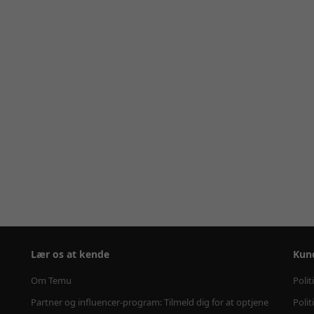
Lær os at kende
Kun
Om Temu
Polit
Partner og influencer-program: Tilmeld dig for at optjene
Polit