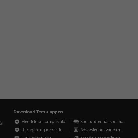
Download Temu-appen
Meddelelser om prisfald
Spor ordrer når som helst
ål
Hurtigere og mere sikker betaling
Advarsler om varer med lav lagerbeholdning