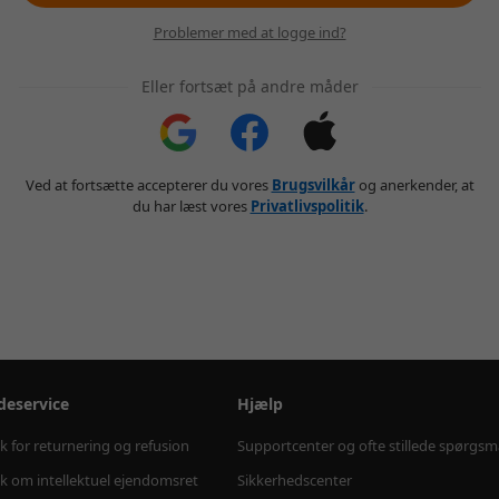
Problemer med at logge ind?
Eller fortsæt på andre måder
Ved at fortsætte accepterer du vores
Brugsvilkår
og anerkender, at
du har læst vores
Privatlivspolitik
.
deservice
Hjælp
ik for returnering og refusion
Supportcenter og ofte stillede spørgsm
ik om intellektuel ejendomsret
Sikkerhedscenter