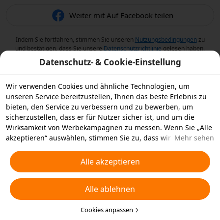
Weiter mit Auf Facebook teilen
Indem Sie fortfahren, stimmen Sie unseren
Nutzungsbedingungen
zu
und bestätigen, dass Sie unsere
Datenschutzrichtlinie
gelesen haben.
Datenschutz- & Cookie-Einstellung
Wir verwenden Cookies und ähnliche Technologien, um
unseren Service bereitzustellen, Ihnen das beste Erlebnis zu
bieten, den Service zu verbessern und zu bewerben, um
sicherzustellen, dass er für Nutzer sicher ist, und um die
Wirksamkeit von Werbekampagnen zu messen. Wenn Sie „Alle
akzeptieren“ auswählen, stimmen Sie zu, dass wir und die
Mehr sehen
Partner, mit denen wir zusammenarbeiten, Cookies und
ähnliche Technologien für Werbezwecke auf Ihrem Gerät
Alle akzeptieren
speichern. Alternativ können Sie auch über „Alle ablehnen“
nicht notwendige Cookies ablehnen oder auswählen, welche
Alle ablehnen
Arten von Cookies Sie akzeptieren oder deaktivieren möchten,
indem Sie unten oder jederzeit in Ihren
Datenschutzeinstellungen auf „Cookies anpassen“ klicken.
Cookies anpassen