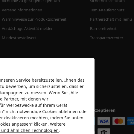
Richtlinie zu geistigem Eigentum
Sicherheitszentrum
Versandinformationen
Temu-Käuferschutz
Warnhinweise zur Produktsicherheit
Partnerschaft mit Temu
Verdächtige Aktivität melden
Barrierefreiheit
Mindestbestellwert
Transparenzcenter
seren Service bereitzustellen, Ihnen das
 zu bewerben, um sicherzustellen, dass er
bekampagnen zu messen. Wenn Sie „Alle
e Partner, mit denen wir
für Werbezwecke auf Ihrem Gerät
Wir akzeptieren
nen“ nicht notwendige Cookies ablehnen oder
er deaktivieren möchten, indem Sie unten
okies anpassen“ klicken. Weitere
es und ähnlichen Technologien
.