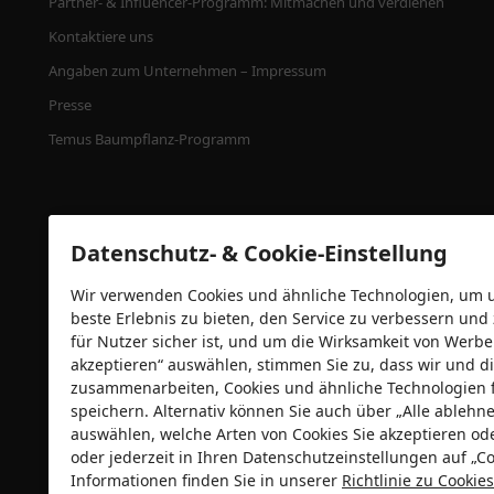
Partner- & Influencer-Programm: Mitmachen und verdienen
Kontaktiere uns
Angaben zum Unternehmen – Impressum
Presse
Temus Baumpflanz-Programm
Datenschutz- & Cookie-Einstellung
Wir verwenden Cookies und ähnliche Technologien, um un
beste Erlebnis zu bieten, den Service zu verbessern und
für Nutzer sicher ist, und um die Wirksamkeit von Wer
akzeptieren“ auswählen, stimmen Sie zu, dass wir und di
zusammenarbeiten, Cookies und ähnliche Technologien 
Sicherheitszertifizierungen
speichern. Alternativ können Sie auch über „Alle ableh
auswählen, welche Arten von Cookies Sie akzeptieren od
oder jederzeit in Ihren Datenschutzeinstellungen auf „Co
Informationen finden Sie in unserer
Richtlinie zu Cooki