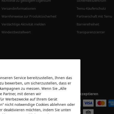
Richtlinie zu geistigem Eigentum
Sicherheitszentrum
Versandinformationen
Temu-Käuferschutz
Warnhinweise zur Produktsicherheit
Partnerschaft mit Temu
Verdächtige Aktivität melden
Barrierefreiheit
Mindestbestellwert
Transparenzcenter
seren Service bereitzustellen, Ihnen das
 zu bewerben, um sicherzustellen, dass er
bekampagnen zu messen. Wenn Sie „Alle
e Partner, mit denen wir
Wir akzeptieren
für Werbezwecke auf Ihrem Gerät
nen“ nicht notwendige Cookies ablehnen oder
er deaktivieren möchten, indem Sie unten