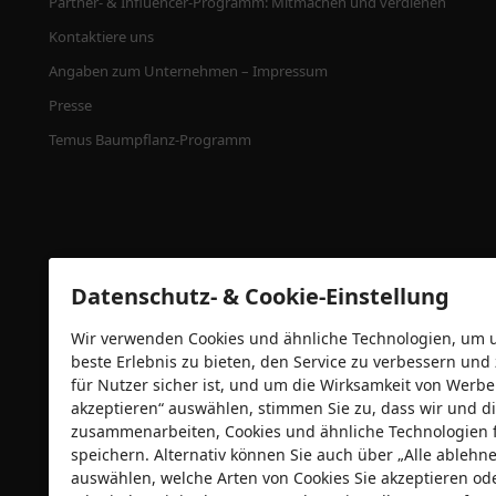
Partner- & Influencer-Programm: Mitmachen und verdienen
Kontaktiere uns
Angaben zum Unternehmen – Impressum
Presse
Temus Baumpflanz-Programm
Datenschutz- & Cookie-Einstellung
Wir verwenden Cookies und ähnliche Technologien, um un
beste Erlebnis zu bieten, den Service zu verbessern und
für Nutzer sicher ist, und um die Wirksamkeit von Wer
Sicherheitszertifizierungen
akzeptieren“ auswählen, stimmen Sie zu, dass wir und di
zusammenarbeiten, Cookies und ähnliche Technologien 
speichern. Alternativ können Sie auch über „Alle ableh
auswählen, welche Arten von Cookies Sie akzeptieren od