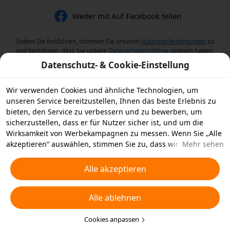
Weiter mit Auf Facebook teilen
Indem Sie fortfahren, stimmen Sie unseren
Nutzungsbedingungen
zu
und bestätigen, dass Sie unsere
Datenschutzrichtlinie
gelesen haben.
Datenschutz- & Cookie-Einstellung
Wir verwenden Cookies und ähnliche Technologien, um
unseren Service bereitzustellen, Ihnen das beste Erlebnis zu
bieten, den Service zu verbessern und zu bewerben, um
sicherzustellen, dass er für Nutzer sicher ist, und um die
Wirksamkeit von Werbekampagnen zu messen. Wenn Sie „Alle
akzeptieren“ auswählen, stimmen Sie zu, dass wir und die
Mehr sehen
Partner, mit denen wir zusammenarbeiten, Cookies und
ähnliche Technologien für Werbezwecke auf Ihrem Gerät
Alle akzeptieren
speichern. Alternativ können Sie auch über „Alle ablehnen“
nicht notwendige Cookies ablehnen oder auswählen, welche
Alle ablehnen
Arten von Cookies Sie akzeptieren oder deaktivieren möchten,
indem Sie unten oder jederzeit in Ihren
Datenschutzeinstellungen auf „Cookies anpassen“ klicken.
Cookies anpassen