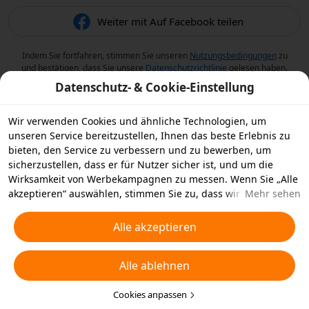
Weiter mit Auf Facebook teilen
Indem Sie fortfahren, stimmen Sie unseren
Nutzungsbedingungen
zu
und bestätigen, dass Sie unsere
Datenschutzrichtlinie
gelesen haben.
Datenschutz- & Cookie-Einstellung
Wir verwenden Cookies und ähnliche Technologien, um
unseren Service bereitzustellen, Ihnen das beste Erlebnis zu
bieten, den Service zu verbessern und zu bewerben, um
sicherzustellen, dass er für Nutzer sicher ist, und um die
Wirksamkeit von Werbekampagnen zu messen. Wenn Sie „Alle
akzeptieren“ auswählen, stimmen Sie zu, dass wir und die
Mehr sehen
Partner, mit denen wir zusammenarbeiten, Cookies und
ähnliche Technologien für Werbezwecke auf Ihrem Gerät
Alle akzeptieren
speichern. Alternativ können Sie auch über „Alle ablehnen“
nicht notwendige Cookies ablehnen oder auswählen, welche
Alle ablehnen
Arten von Cookies Sie akzeptieren oder deaktivieren möchten,
indem Sie unten oder jederzeit in Ihren
Datenschutzeinstellungen auf „Cookies anpassen“ klicken.
Cookies anpassen