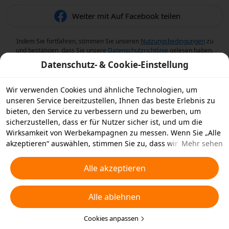
Weiter mit Auf Facebook teilen
Indem Sie fortfahren, stimmen Sie unseren
Nutzungsbedingungen
zu
und bestätigen, dass Sie unsere
Datenschutzrichtlinie
gelesen haben.
Datenschutz- & Cookie-Einstellung
Wir verwenden Cookies und ähnliche Technologien, um
unseren Service bereitzustellen, Ihnen das beste Erlebnis zu
bieten, den Service zu verbessern und zu bewerben, um
sicherzustellen, dass er für Nutzer sicher ist, und um die
Wirksamkeit von Werbekampagnen zu messen. Wenn Sie „Alle
akzeptieren“ auswählen, stimmen Sie zu, dass wir und die
Mehr sehen
Partner, mit denen wir zusammenarbeiten, Cookies und
ähnliche Technologien für Werbezwecke auf Ihrem Gerät
Alle akzeptieren
speichern. Alternativ können Sie auch über „Alle ablehnen“
nicht notwendige Cookies ablehnen oder auswählen, welche
Alle ablehnen
Arten von Cookies Sie akzeptieren oder deaktivieren möchten,
indem Sie unten oder jederzeit in Ihren
Datenschutzeinstellungen auf „Cookies anpassen“ klicken.
Cookies anpassen