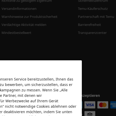
Richtlinie zu geistigem Eigentum
Sicherheitszentrum
Versandinformationen
Temu-Käuferschutz
Warnhinweise zur Produktsicherheit
Partnerschaft mit Temu
Verdächtige Aktivität melden
Barrierefreiheit
Mindestbestellwert
Transparenzcenter
seren Service bereitzustellen, Ihnen das
 zu bewerben, um sicherzustellen, dass er
bekampagnen zu messen. Wenn Sie „Alle
e Partner, mit denen wir
Wir akzeptieren
für Werbezwecke auf Ihrem Gerät
nen“ nicht notwendige Cookies ablehnen oder
er deaktivieren möchten, indem Sie unten