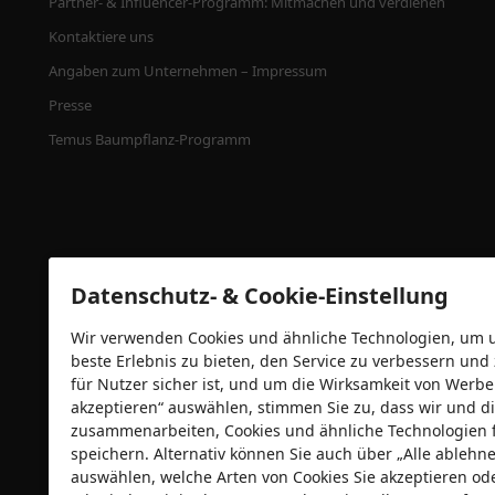
Partner- & Influencer-Programm: Mitmachen und verdienen
Kontaktiere uns
Angaben zum Unternehmen – Impressum
Presse
Temus Baumpflanz-Programm
Datenschutz- & Cookie-Einstellung
Wir verwenden Cookies und ähnliche Technologien, um un
beste Erlebnis zu bieten, den Service zu verbessern und
für Nutzer sicher ist, und um die Wirksamkeit von Wer
Sicherheitszertifizierungen
akzeptieren“ auswählen, stimmen Sie zu, dass wir und di
zusammenarbeiten, Cookies und ähnliche Technologien 
speichern. Alternativ können Sie auch über „Alle ableh
auswählen, welche Arten von Cookies Sie akzeptieren od