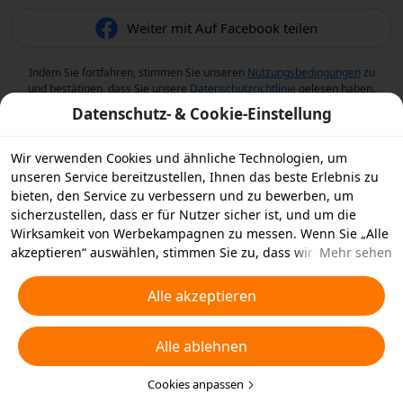
Weiter mit Auf Facebook teilen
Indem Sie fortfahren, stimmen Sie unseren
Nutzungsbedingungen
zu
und bestätigen, dass Sie unsere
Datenschutzrichtlinie
gelesen haben.
Datenschutz- & Cookie-Einstellung
Wir verwenden Cookies und ähnliche Technologien, um
unseren Service bereitzustellen, Ihnen das beste Erlebnis zu
bieten, den Service zu verbessern und zu bewerben, um
sicherzustellen, dass er für Nutzer sicher ist, und um die
Wirksamkeit von Werbekampagnen zu messen. Wenn Sie „Alle
akzeptieren“ auswählen, stimmen Sie zu, dass wir und die
Mehr sehen
Partner, mit denen wir zusammenarbeiten, Cookies und
ähnliche Technologien für Werbezwecke auf Ihrem Gerät
Alle akzeptieren
speichern. Alternativ können Sie auch über „Alle ablehnen“
nicht notwendige Cookies ablehnen oder auswählen, welche
Alle ablehnen
Arten von Cookies Sie akzeptieren oder deaktivieren möchten,
indem Sie unten oder jederzeit in Ihren
Datenschutzeinstellungen auf „Cookies anpassen“ klicken.
Cookies anpassen