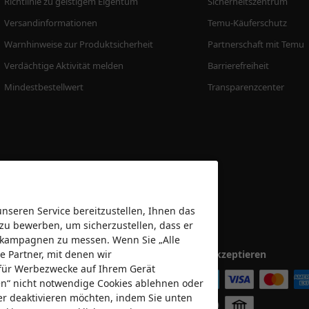
Richtlinie zu geistigem Eigentum
Sicherheitszentrum
Versandinformationen
Temu-Käuferschutz
Warnhinweise zur Produktsicherheit
Partnerschaft mit Temu
Verdächtige Aktivität melden
Barrierefreiheit
Mindestbestellwert
Transparenzcenter
seren Service bereitzustellen, Ihnen das
 zu bewerben, um sicherzustellen, dass er
bekampagnen zu messen. Wenn Sie „Alle
e Partner, mit denen wir
Wir akzeptieren
für Werbezwecke auf Ihrem Gerät
nen“ nicht notwendige Cookies ablehnen oder
er deaktivieren möchten, indem Sie unten