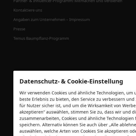
Partner- & Influencer-Programm: Mitmachen und verdienen
Kontaktiere uns
Angaben zum Unternehmen – Impressum
Presse
Temus Baumpflanz-Programm
Datenschutz- & Cookie-Einstellung
Wir verwenden Cookies und ähnliche Technologien, um un
beste Erlebnis zu bieten, den Service zu verbessern und
für Nutzer sicher ist, und um die Wirksamkeit von Wer
Sicherheitszertifizierungen
akzeptieren“ auswählen, stimmen Sie zu, dass wir und di
zusammenarbeiten, Cookies und ähnliche Technologien 
speichern. Alternativ können Sie auch über „Alle ableh
auswählen, welche Arten von Cookies Sie akzeptieren od