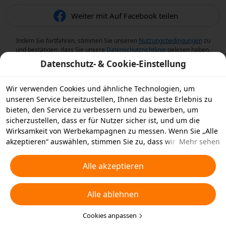
Weiter mit Auf Facebook teilen
Indem Sie fortfahren, stimmen Sie unseren
Nutzungsbedingungen
zu
und bestätigen, dass Sie unsere
Datenschutzrichtlinie
gelesen haben.
Datenschutz- & Cookie-Einstellung
Wir verwenden Cookies und ähnliche Technologien, um
unseren Service bereitzustellen, Ihnen das beste Erlebnis zu
bieten, den Service zu verbessern und zu bewerben, um
sicherzustellen, dass er für Nutzer sicher ist, und um die
Wirksamkeit von Werbekampagnen zu messen. Wenn Sie „Alle
akzeptieren“ auswählen, stimmen Sie zu, dass wir und die
Mehr sehen
Partner, mit denen wir zusammenarbeiten, Cookies und
ähnliche Technologien für Werbezwecke auf Ihrem Gerät
Alle akzeptieren
speichern. Alternativ können Sie auch über „Alle ablehnen“
nicht notwendige Cookies ablehnen oder auswählen, welche
Alle ablehnen
Arten von Cookies Sie akzeptieren oder deaktivieren möchten,
indem Sie unten oder jederzeit in Ihren
Datenschutzeinstellungen auf „Cookies anpassen“ klicken.
Cookies anpassen