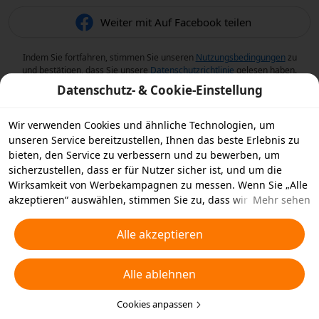
Weiter mit Auf Facebook teilen
Indem Sie fortfahren, stimmen Sie unseren
Nutzungsbedingungen
zu
und bestätigen, dass Sie unsere
Datenschutzrichtlinie
gelesen haben.
Datenschutz- & Cookie-Einstellung
Wir verwenden Cookies und ähnliche Technologien, um
unseren Service bereitzustellen, Ihnen das beste Erlebnis zu
bieten, den Service zu verbessern und zu bewerben, um
sicherzustellen, dass er für Nutzer sicher ist, und um die
Wirksamkeit von Werbekampagnen zu messen. Wenn Sie „Alle
akzeptieren“ auswählen, stimmen Sie zu, dass wir und die
Mehr sehen
Partner, mit denen wir zusammenarbeiten, Cookies und
ähnliche Technologien für Werbezwecke auf Ihrem Gerät
Alle akzeptieren
speichern. Alternativ können Sie auch über „Alle ablehnen“
nicht notwendige Cookies ablehnen oder auswählen, welche
Alle ablehnen
Arten von Cookies Sie akzeptieren oder deaktivieren möchten,
indem Sie unten oder jederzeit in Ihren
Datenschutzeinstellungen auf „Cookies anpassen“ klicken.
Cookies anpassen