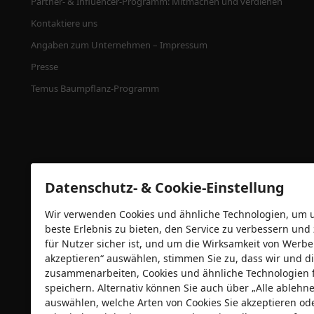
Partner- & Influencer-Programm: Mitmachen und verdienen
Kontaktiere uns
Angaben zum Unternehmen – Impressum
Presse
Temus Baumpflanz-Programm
Datenschutz- & Cookie-Einstellung
Wir verwenden Cookies und ähnliche Technologien, um un
beste Erlebnis zu bieten, den Service zu verbessern und
für Nutzer sicher ist, und um die Wirksamkeit von Wer
Sicherheitszertifizierungen
akzeptieren“ auswählen, stimmen Sie zu, dass wir und di
zusammenarbeiten, Cookies und ähnliche Technologien 
speichern. Alternativ können Sie auch über „Alle ableh
auswählen, welche Arten von Cookies Sie akzeptieren od