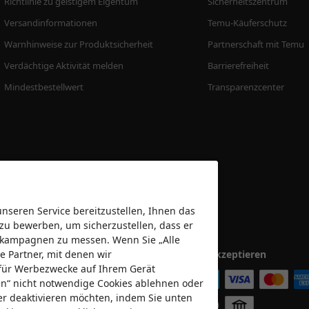
Richtlinie zu geistigem Eigentum
Sicherheitszentrum
Versandinformationen
Temu-Käuferschutz
Warnhinweise zur Produktsicherheit
Partnerschaft mit Temu
Verdächtige Aktivität melden
Barrierefreiheit
Mindestbestellwert
Transparenzcenter
seren Service bereitzustellen, Ihnen das
 zu bewerben, um sicherzustellen, dass er
bekampagnen zu messen. Wenn Sie „Alle
e Partner, mit denen wir
Wir akzeptieren
für Werbezwecke auf Ihrem Gerät
nen“ nicht notwendige Cookies ablehnen oder
er deaktivieren möchten, indem Sie unten