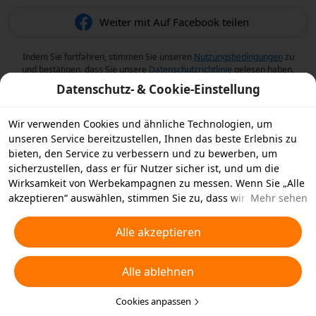
Weiter mit Auf Facebook teilen
Indem Sie fortfahren, stimmen Sie unseren
Nutzungsbedingungen
zu
und bestätigen, dass Sie unsere
Datenschutzrichtlinie
gelesen haben.
Datenschutz- & Cookie-Einstellung
Wir verwenden Cookies und ähnliche Technologien, um
unseren Service bereitzustellen, Ihnen das beste Erlebnis zu
bieten, den Service zu verbessern und zu bewerben, um
sicherzustellen, dass er für Nutzer sicher ist, und um die
Wirksamkeit von Werbekampagnen zu messen. Wenn Sie „Alle
akzeptieren“ auswählen, stimmen Sie zu, dass wir und die
Mehr sehen
Partner, mit denen wir zusammenarbeiten, Cookies und
ähnliche Technologien für Werbezwecke auf Ihrem Gerät
Alle akzeptieren
speichern. Alternativ können Sie auch über „Alle ablehnen“
nicht notwendige Cookies ablehnen oder auswählen, welche
Alle ablehnen
Arten von Cookies Sie akzeptieren oder deaktivieren möchten,
indem Sie unten oder jederzeit in Ihren
Datenschutzeinstellungen auf „Cookies anpassen“ klicken.
Cookies anpassen