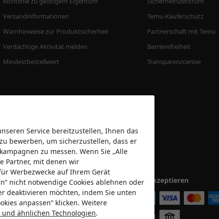
Richtlinie zu geistigem Eigentum
Sicherheitszentrum
Versandinformationen
Temu-Käuferschutz
Warnhinweise zur Produktsicherheit
Partnerschaft mit Temu
Verdächtige Aktivität melden
Barrierefreiheit
Mindestbestellwert
Transparenzcenter
seren Service bereitzustellen, Ihnen das
 zu bewerben, um sicherzustellen, dass er
bekampagnen zu messen. Wenn Sie „Alle
e Partner, mit denen wir
für Werbezwecke auf Ihrem Gerät
Wir akzeptieren
nen“ nicht notwendige Cookies ablehnen oder
er deaktivieren möchten, indem Sie unten
okies anpassen“ klicken. Weitere
es und ähnlichen Technologien
.