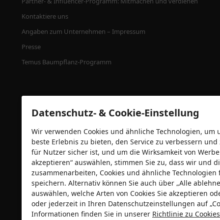
Partner- & Influencer-Programm: Mitmachen und verdienen
Kontaktiere uns
Angaben zum Unternehmen – Impressum
Presse
Temus Baumpflanz-Programm
Datenschutz- & Cookie-Einstellung
Wir verwenden Cookies und ähnliche Technologien, um un
beste Erlebnis zu bieten, den Service zu verbessern und
für Nutzer sicher ist, und um die Wirksamkeit von Wer
akzeptieren“ auswählen, stimmen Sie zu, dass wir und di
zusammenarbeiten, Cookies und ähnliche Technologien 
Sicherheitszertifizierungen
speichern. Alternativ können Sie auch über „Alle ableh
auswählen, welche Arten von Cookies Sie akzeptieren od
oder jederzeit in Ihren Datenschutzeinstellungen auf „Co
Informationen finden Sie in unserer
Richtlinie zu Cooki