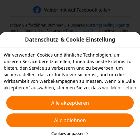
Weiter mit Auf Facebook teilen
Indem Sie fortfahren, stimmen Sie unseren
Nutzungsbedingungen
zu
und bestätigen, dass Sie unsere
Datenschutzrichtlinie
gelesen haben.
Datenschutz- & Cookie-Einstellung
Wir verwenden Cookies und ähnliche Technologien, um
unseren Service bereitzustellen, Ihnen das beste Erlebnis zu
bieten, den Service zu verbessern und zu bewerben, um
sicherzustellen, dass er für Nutzer sicher ist, und um die
Wirksamkeit von Werbekampagnen zu messen. Wenn Sie „Alle
akzeptieren“ auswählen, stimmen Sie zu, dass wir und die
Mehr sehen
Partner, mit denen wir zusammenarbeiten, Cookies und
ähnliche Technologien für Werbezwecke auf Ihrem Gerät
Alle akzeptieren
speichern. Alternativ können Sie auch über „Alle ablehnen“
nicht notwendige Cookies ablehnen oder auswählen, welche
Alle ablehnen
Arten von Cookies Sie akzeptieren oder deaktivieren möchten,
indem Sie unten oder jederzeit in Ihren
Datenschutzeinstellungen auf „Cookies anpassen“ klicken.
Cookies anpassen