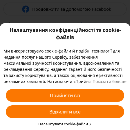
Продовжити за допомогою Facebook
Продовжуючи, ви погоджуєтеся з нашими
Умови використання
та
підтверджуєте, що прочитали нашу
Політикою конфіденційності
.
Налаштування конфіденційності та cookie-
файлів
Ми використовуємо cookie-файли й подібні технології для
надання послуг нашого Сервісу, забезпечення
максимальної зручності користування, вдосконалення та
рекламування Сервісу, надання гарантій його безпечності
та захисту користувачів, а також оцінювання ефективності
рекламних кампаній. Натискаючи «Прийняти всі», ви
Показати більше
погоджуєтеся, що ми й наші партнери зберігатимемо
cookie-файли й подібні технології на вашому пристрої,
Прийняти всі
зібрані в рекламних цілях. Ви також можете вибрати
варіант «Відхилити всі» для необов’язкових cookie-файлів
Відхилити все
або вказати, які типи cookie-файлів ви згодні прийняти, а які
бажаєте заблокувати, натиснувши «Налаштувати cookie-
файли» нижче на цій сторінці або зайшовши в розділ
Налаштувати cookie-файли