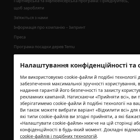
Партнерська та інфлюенсерська програма: Приєднуйтесь, 
щоб заробляти
Зв’яжіться з нами
Інформація про компанію – Імпринт
Преса
Програма посадки дерев Temu
Налаштування конфіденційності та 
Ми використовуємо cookie-файли й подібні технології 
забезпечення максимальної зручності користування, 
надання гарантій його безпечності та захисту користу
рекламних кампаній. Натискаючи «Прийняти всі», ви 
зберігатимемо cookie-файли й подібні технології на ва
Ви також можете вибрати варіант «Відхилити всі» для 
Сертифікат безпеки
які типи cookie-файлів ви згодні прийняти, а які бажа
«Налаштувати cookie-файли» нижче на цій сторінці а
конфіденційності в будь-який момент. Докладні відом
cookie-файлів і подібних технологій
.