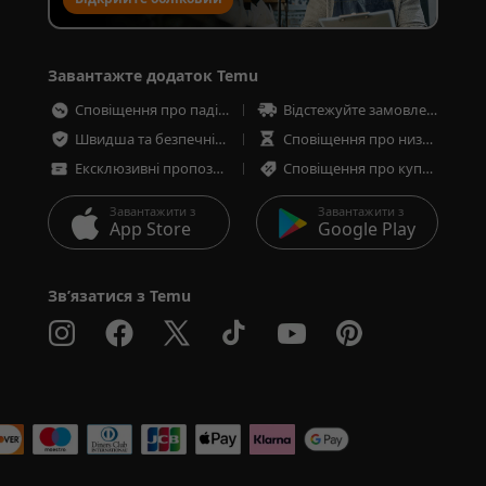
запис для продажу
Завантажте додаток Temu
Сповіщення про падіння цін
Відстежуйте замовлення в будь-який час
Швидша та безпечніша оплата
Сповіщення про низькі запаси товарів
Ексклюзивні пропозиції
Сповіщення про купони та пропозиції
Завантажити з
Завантажити з
App Store
Google Play
Зв’язатися з Temu