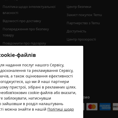
Політика щодо інтелектуальної 
Центр безпеки
власності
Захист покупок Temu
Відомості про доставку
Партнерство з Temu
Попередження про безпеку 
Доступність
товару
Центр прозорості
Повідомити про підозрілу 
активність
cookie-файлів
Мінімальна сума замовлення
для надання послуг нашого Сервісу,
вдосконалення та рекламування Сервісу,
вачів, а також оцінювання ефективності
погоджуєтеся, що ми й наші партнери
шому пристрої, зібрані в рекламних цілях.
необов’язкових cookie-файлів або вказати,
Ми приймаємо
єте заблокувати, натиснувши
бо зайшовши в розділ налаштувань
ості можна знайти в нашій
Політиці щодо