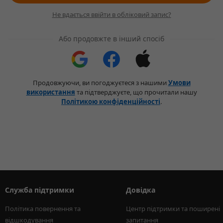
Не вдається ввійти в обліковий запис?
Або продовжте в інший спосіб
Продовжуючи, ви погоджуєтеся з нашими
Умови
використання
та підтверджуєте, що прочитали нашу
Політикою конфіденційності
.
Служба підтримки
Довідка
Політика повернення та 
Центр підтримки та поширені 
відшкодування
запитання