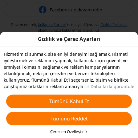
Facebook ile devam edin
Devam ederek,
Kullanım Şartları
'nı onayladığınızı ve
Gizlilik Politikası
okuduğunuzu kabul etmiş olursunuz.
Gizlilik ve Çerez Ayarları
Hizmetimizi sunmak, size en iyi deneyimi sağlamak, Hizmeti
iyileştirmek ve reklamını yapmak, kullanıcılar için güvenli ve
emniyetli olmasını sağlamak ve reklam kampanyalarının
etkinliğini ölçmek için çerezleri ve benzer teknolojileri
kullanıyoruz. ‘Tümünü Kabul Et'i seçerseniz, bizim ve birlikte
çalıştığımız ortakların reklam amacıyla cihazınızda çerezleri ve
Daha fazla görüntüle
benzer teknolojileri depolamasını kabul etmiş olursunuz.
Ayrıca, temel olmayan çerezlerin ’Tümünü Reddedebilir' veya
Tümünü Kabul Et
aşağıdaki ’Çerezleri Özelleştir'i tıklayarak veya gizlilik
ayarlarınızda istediğiniz zaman hangi çerez türlerini kabul
Tümünü Reddet
etmek veya devre dışı bırakmak istediğinizi seçebilirsiniz. Daha
fazla detay için
Çerezler ve Benzer Teknolojiler Politikamıza
bakın.
Çerezleri Özelleştir