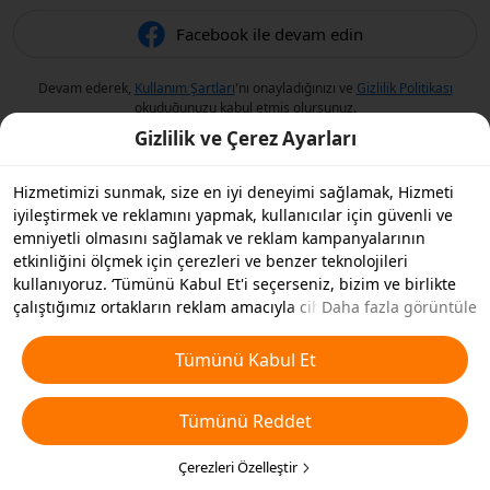
Facebook ile devam edin
Devam ederek,
Kullanım Şartları
'nı onayladığınızı ve
Gizlilik Politikası
okuduğunuzu kabul etmiş olursunuz.
Gizlilik ve Çerez Ayarları
Hizmetimizi sunmak, size en iyi deneyimi sağlamak, Hizmeti
iyileştirmek ve reklamını yapmak, kullanıcılar için güvenli ve
emniyetli olmasını sağlamak ve reklam kampanyalarının
etkinliğini ölçmek için çerezleri ve benzer teknolojileri
kullanıyoruz. ‘Tümünü Kabul Et'i seçerseniz, bizim ve birlikte
çalıştığımız ortakların reklam amacıyla cihazınızda çerezleri ve
Daha fazla görüntüle
benzer teknolojileri depolamasını kabul etmiş olursunuz.
Ayrıca, temel olmayan çerezlerin ’Tümünü Reddedebilir' veya
Tümünü Kabul Et
aşağıdaki ’Çerezleri Özelleştir'i tıklayarak veya gizlilik
ayarlarınızda istediğiniz zaman hangi çerez türlerini kabul
Tümünü Reddet
etmek veya devre dışı bırakmak istediğinizi seçebilirsiniz. Daha
fazla detay için
Çerezler ve Benzer Teknolojiler Politikamıza
bakın.
Çerezleri Özelleştir