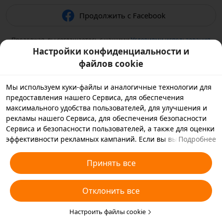
Продолжить с Facebook
Продолжая, вы соглашаетесь с нашими
Условиями использования
и подтверждаете, что прочитали нашу
Политику
Настройки конфиденциальности и
конфиденциальности
.
файлов cookie
Мы используем куки-файлы и аналогичные технологии для
предоставления нашего Сервиса, для обеспечения
максимального удобства пользователей, для улучшения и
рекламы нашего Сервиса, для обеспечения безопасности
Сервиса и безопасности пользователей, а также для оценки
эффективности рекламных кампаний. Если вы выбираете
Подробнее
«Принять все», вы соглашаетесь с тем, что мы и партнеры,
с которыми мы работаем, будем хранить куки-файлы и
Принять все
использовать аналогичные технологии на вашем
устройстве в рекламных целях. Вы также можете выбрать
Отклонить все
«Отклонить все», чтобы отклонить все необязательные
куки-файлы, или выбрать, какие типы куки-файлов
необходимо принять или отклонить. Для этого нажмите
Настроить файлы cookie