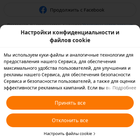
Продолжить с Facebook
Продолжая, вы соглашаетесь с нашими
Условиями использования
и подтверждаете, что прочитали нашу
Политику
Настройки конфиденциальности и
конфиденциальности
.
файлов cookie
Мы используем куки-файлы и аналогичные технологии для
предоставления нашего Сервиса, для обеспечения
максимального удобства пользователей, для улучшения и
рекламы нашего Сервиса, для обеспечения безопасности
Сервиса и безопасности пользователей, а также для оценки
эффективности рекламных кампаний. Если вы выбираете
Подробнее
«Принять все», вы соглашаетесь с тем, что мы и партнеры,
с которыми мы работаем, будем хранить куки-файлы и
Принять все
использовать аналогичные технологии на вашем
устройстве в рекламных целях. Вы также можете выбрать
Отклонить все
«Отклонить все», чтобы отклонить все необязательные
куки-файлы, или выбрать, какие типы куки-файлов
необходимо принять или отклонить. Для этого нажмите
Настроить файлы cookie