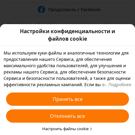
Продолжить с Facebook
Продолжая, вы соглашаетесь с нашими
Условиями использования
и подтверждаете, что прочитали нашу
Политику
Настройки конфиденциальности и
конфиденциальности
.
файлов cookie
Мы используем куки-файлы и аналогичные технологии для
предоставления нашего Сервиса, для обеспечения
максимального удобства пользователей, для улучшения и
рекламы нашего Сервиса, для обеспечения безопасности
Сервиса и безопасности пользователей, а также для оценки
эффективности рекламных кампаний. Если вы выбираете
Подробнее
«Принять все», вы соглашаетесь с тем, что мы и партнеры,
с которыми мы работаем, будем хранить куки-файлы и
Принять все
использовать аналогичные технологии на вашем
устройстве в рекламных целях. Вы также можете выбрать
Отклонить все
«Отклонить все», чтобы отклонить все необязательные
куки-файлы, или выбрать, какие типы куки-файлов
необходимо принять или отклонить. Для этого нажмите
Настроить файлы cookie